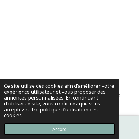
Ce site utilise des cookies afin d’améliorer votre
expérience utilisateur et vous proposer des
© 2022 - 2026 AFA Amitiés-Franco-Anglophones
annonces personnalisées. En continuant
Propulsé par
Webador
d'utiliser ce site, vous confirmez que vous
acceptez notre politique d’utilisation des
cookies.
Accord
E-mail
Téléphone
Carte