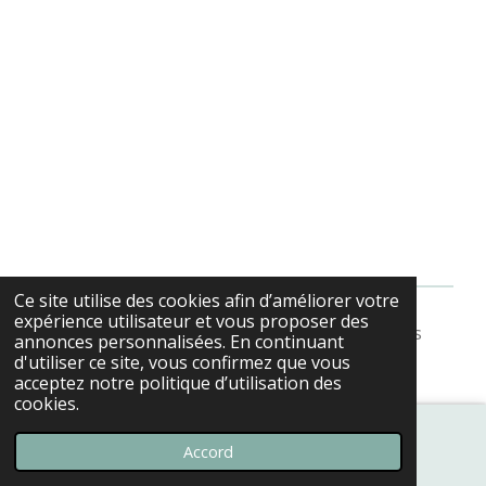
Ce site utilise des cookies afin d’améliorer votre
expérience utilisateur et vous proposer des
© 2022 - 2026 AFA Amitiés-Franco-Anglophones
annonces personnalisées. En continuant
Propulsé par
Webador
d'utiliser ce site, vous confirmez que vous
acceptez notre politique d’utilisation des
cookies.
Accord
E-mail
Téléphone
Carte