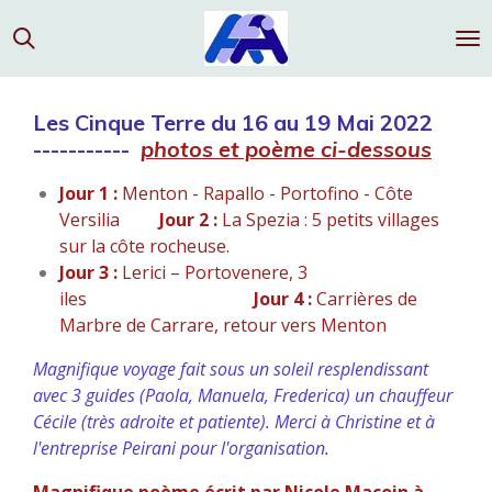
Passer
au
contenu
principal
Les Cinque Terre du 16 au 19 Mai 2022
-----------
photos et poème ci-dessous
Jour 1 :
Menton - Rapallo - Portofino - Côte
Versilia
Jour 2 :
La Spezia :
5 petits villages
sur la côte rocheuse.
Jour 3 :
Lerici –
Portovenere, 3
iles
Jour 4 :
Carrières de
Marbre de Carrare, retour vers Menton
Magnifique voyage fait sous un soleil resplendissant
avec 3 guides (Paola, Manuela, Frederica) un chauffeur
Cécile (très adroite et patiente).
Merci à Christine et à
l'entreprise Peirani pour l'organisation.