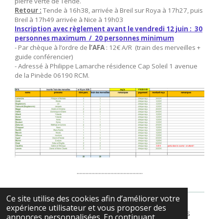
pierre verte de Tende.
Retour :
Tende à 16h38, arrivée à Breil sur Roya à 17h27, puis
Breil à 17h49 arrivée à Nice à 19h03
Inscription avec règlement avant le vendredi 12 juin : 30
personnes maximum / 20 personnes minimum
- Par chèque à l’ordre de
l’AFA
: 12€ A/R (train des merveilles +
guide conférencier)
- Adressé à Philippe Lamarche résidence Cap Soleil 1 avenue
de la Pinède 06190 RCM.
.............................................
Ce site utilise des cookies afin d’améliorer votre
expérience utilisateur et vous proposer des
© 2022 - 2026 AFA Amitiés-Franco-Anglophones
annonces personnalisées. En continuant