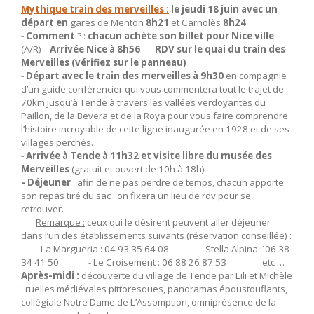
Mythique train des merveilles :
le jeudi 18 juin avec un
départ en
gares de Menton
8h21
et Carnolès
8h24
-
Comment
? :
chacun achète son billet pour Nice ville
(A/R)
Arrivée Nice à 8h56 RDV sur le quai du train des
Merveilles (vérifiez sur le panneau)
-
Départ avec le train des merveilles à 9h30
en compagnie
d’un guide conférencier qui vous commentera tout le trajet de
70km jusqu’à Tende à travers les vallées verdoyantes du
Paillon, de la Bevera et de la Roya pour vous faire comprendre
l’histoire incroyable de cette ligne inaugurée en 1928 et de ses
villages perchés.
-
Arrivée à Tende à 11h32 et visite libre du musée des
Merveilles
(gratuit et ouvert de 10h à 18h)
- Déjeuner
: afin de ne pas perdre de temps, chacun apporte
son repas tiré du sac : on fixera un lieu de rdv pour se
retrouver.
Remarque :
ceux qui le désirent peuvent aller déjeuner
dans l’un des établissements suivants (réservation conseillée) :
- La Margueria : 04 93 35 64 08 - Stella Alpina :ˋ06 38
34 41 50 - Le Croisement : 06 88 26 87 53 etc …
Après-midi :
découverte du village de Tende par Lili et Michèle
: ruelles médiévales pittoresques, panoramas époustouflants,
collégiale Notre Dame de L’Assomption, omniprésence de la